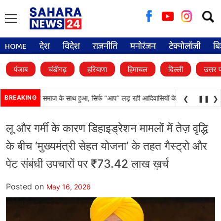
Searc
for:
HOME
देश
विदेश
राजनीति
मनोरंजन
टेक्नोलॉजी
बि
पंजाब
चंडीगढ़
हरियाणा
हिमाचल
दिल्ली
उत्तर 
 अन्याय आदिवासी समाज के साथ हुआ, सिर्फ ‘‘आप’’ लड़ रही आदिवासियों के अधिकारों की लड़ाई-
BREAKING
❮
❚❚
❯
लू और गर्मी के कारण डिहाइड्रेशन मामलों में तेज़ वृद्धि
के बीच ‘मुख्यमंत्री सेहत योजना’ के तहत गैस्ट्रो और
पेट संबंधी उपचारों पर ₹73.42 लाख ख़र्च
Posted on
May 16, 2026