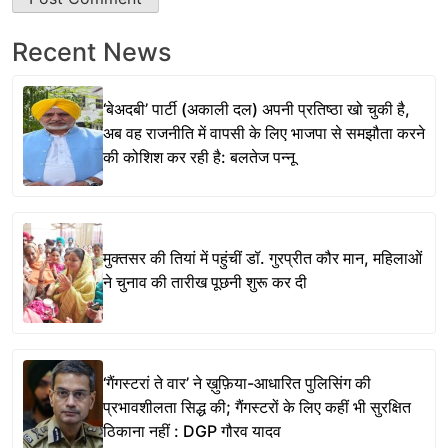
Recent News
‘बेअदबी’ पार्टी (अकाली दल) अपनी प्रतिष्ठा खो चुकी है,
अब वह राजनीति में वापसी के लिए भाजपा से समझौता करने
की कोशिश कर रही है: बलतेज पन्नू
मुक्तसर की तियां में पहुंचीं डॉ. गुरप्रीत कौर मान, महिलाओं
ने चुनाव की तारीख पूछनी शुरू कर दी
‘गैंगस्टरां ते वार’ ने ख़ुफ़िया-आधारित पुलिसिंग की
प्रभावशीलता सिद्ध की; गैंगस्टरों के लिए कहीं भी सुरक्षित
ठिकाना नहीं : DGP गौरव यादव