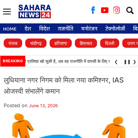
Searc
for:
HOME
देश
विदेश
राजनीति
मनोरंजन
टेक्नोलॉजी
बि
पंजाब
चंडीगढ़
हरियाणा
हिमाचल
दिल्ली
उत्तर 
अकाली दल) अपनी प्रतिष्ठा खो चुकी है, अब वह राजनीति में वापसी के लिए भाजपा से समझौता क
BREAKING
❮
❚❚
❯
लुधियाना नगर निगम को मिला नया कमिश्नर, IAS
ओजस्वी संभालेंगे कमान
Posted on
June 13, 2026