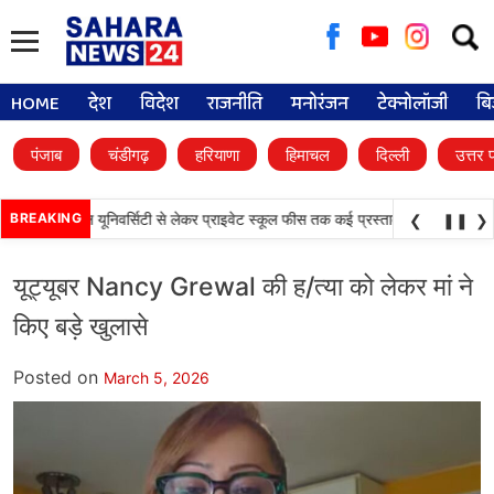
Searc
for:
HOME
देश
विदेश
राजनीति
मनोरंजन
टेक्नोलॉजी
बि
पंजाब
चंडीगढ़
हरियाणा
हिमाचल
दिल्ली
उत्तर 
•
फैसले, डिजिटल यूनिवर्सिटी से लेकर प्राइवेट स्कूल फीस तक कई प्रस्तावों को मंजूरी
BREAKING
पंजाब
❮
❚❚
❯
यूट्यूबर Nancy Grewal की ह/त्या को लेकर मां ने
किए बड़े खुलासे
Posted on
March 5, 2026