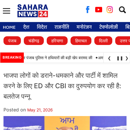
Searc
for:
HOME
देश
विदेश
राजनीति
मनोरंजन
टेक्नोलॉजी
बि
पंजाब
चंडीगढ़
हरियाणा
हिमाचल
दिल्ली
उत्तर 
•
ाबी, BSF और पंजाब पुलिस ने हथियारों की बड़ी खेप बरामद की
BREAKING
अमन अरोड़ा ने शाहकोट हलके
❮
❚❚
❯
भाजपा लोगों को डराने-धमकाने और पार्टी में शामिल
करने के लिए ED और CBI का दुरुपयोग कर रही है:
बलतेज पन्नू
Posted on
May 21, 2026