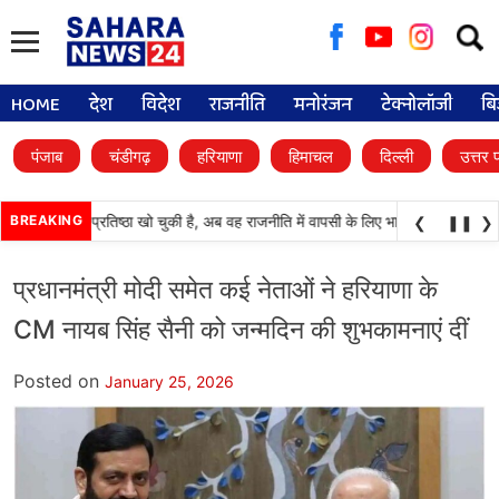
Searc
for:
HOME
देश
विदेश
राजनीति
मनोरंजन
टेक्नोलॉजी
बि
पंजाब
चंडीगढ़
हरियाणा
हिमाचल
दिल्ली
उत्तर 
काली दल) अपनी प्रतिष्ठा खो चुकी है, अब वह राजनीति में वापसी के लिए भाजपा से समझौता करन
BREAKING
❮
❚❚
❯
प्रधानमंत्री मोदी समेत कई नेताओं ने हरियाणा के
CM नायब सिंह सैनी को जन्मदिन की शुभकामनाएं दीं
Posted on
January 25, 2026