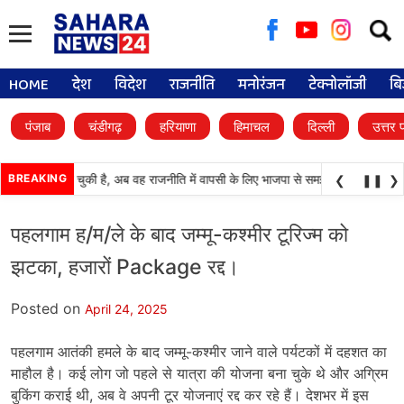
Searc
for:
HOME
देश
विदेश
राजनीति
मनोरंजन
टेक्नोलॉजी
बि
पंजाब
चंडीगढ़
हरियाणा
हिमाचल
दिल्ली
उत्तर 
नी प्रतिष्ठा खो चुकी है, अब वह राजनीति में वापसी के लिए भाजपा से समझौता करने की कोशिश
BREAKING
❮
❚❚
❯
पहलगाम ह/म/ले के बाद जम्मू-कश्मीर टूरिज्म को
झटका, हजारों Package रद्द।
Posted on
April 24, 2025
पहलगाम आतंकी हमले के बाद जम्मू-कश्मीर जाने वाले पर्यटकों में दहशत का
माहौल है। कई लोग जो पहले से यात्रा की योजना बना चुके थे और अग्रिम
बुकिंग कराई थी, अब वे अपनी टूर योजनाएं रद्द कर रहे हैं। देशभर में इस