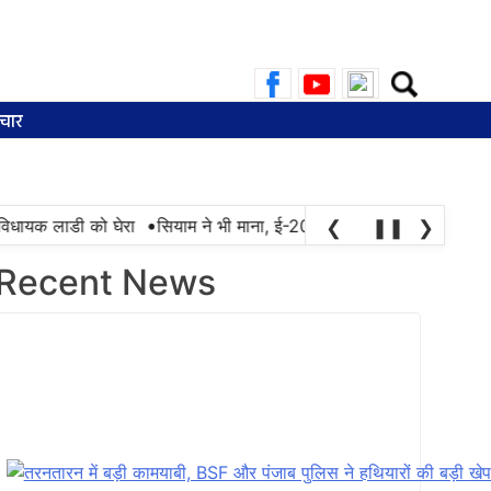
Search
for:
चार
•
िधायक लाडी को घेरा
सियाम ने भी माना, ई-20 में ज्यादा क्लोराइड और नमी क
❮
❚❚
❯
Recent News