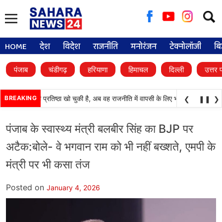
Searc
for:
HOME
देश
विदेश
राजनीति
मनोरंजन
टेक्नोलॉजी
बि
पंजाब
चंडीगढ़
हरियाणा
हिमाचल
दिल्ली
उत्तर 
काली दल) अपनी प्रतिष्ठा खो चुकी है, अब वह राजनीति में वापसी के लिए भाजपा से समझौता कर
BREAKING
❮
❚❚
❯
पंजाब के स्वास्थ्य मंत्री बलबीर सिंह का BJP पर
अटैक:बोले- वे भगवान राम को भी नहीं बख्शते, एमपी के
मंत्री पर भी कसा तंज
Posted on
January 4, 2026