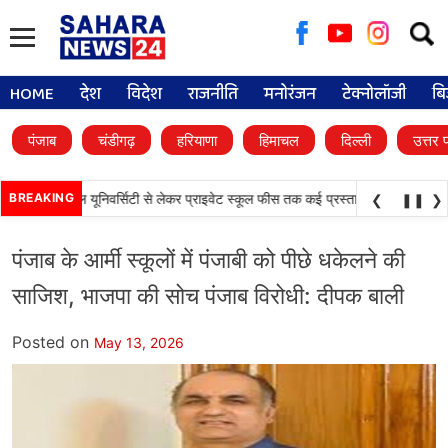
Searc
for:
HOME
देश
विदेश
राजनीति
मनोरंजन
टेक्नोलॉजी
बि
पंजाब
चंडीगढ़
हरियाणा
हिमाचल
दिल्ली
उत्तर 
•
 फैसले, डिजिटल यूनिवर्सिटी से लेकर प्राइवेट स्कूल फीस तक कई प्रस्तावों को मंजूरी
BREAKING
पंजाब
❮
❚❚
❯
पंजाब के आर्मी स्कूलों में पंजाबी को पीछे धकेलने की
साजिश, भाजपा की सोच पंजाब विरोधी: दीपक बाली
Posted on
May 13, 2026