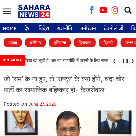
Searc
for:
HOME
देश
विदेश
राजनीति
मनोरंजन
टेक्नोलॉजी
बि
पंजाब
चंडीगढ़
हरियाणा
हिमाचल
दिल्ली
उत्तर 
ल) अपनी प्रतिष्ठा खो चुकी है, अब वह राजनीति में वापसी के लिए भाजपा से समझौता करने की 
BREAKING
❮
❚❚
❯
जो ‘राम‘ के ना हुए, वो ‘राष्ट्र’ के क्या होंगे, चंदा चोर
पार्टी का सामाजिक बहिष्कार हो- केजरीवाल
Posted on
June 27, 2026