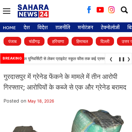
Searc
for:
HOME
देश
विदेश
राजनीति
मनोरंजन
टेक्नोलॉजी
बि
पंजाब
चंडीगढ़
हरियाणा
हिमाचल
दिल्ली
उत्तर 
•
 फैसले, डिजिटल यूनिवर्सिटी से लेकर प्राइवेट स्कूल फीस तक कई प्रस्तावों को मंजूरी
BREAKING
पंजा
❮
❚❚
❯
गुरदासपुर में ग्रेनेड फेंकने के मामले में तीन आरोपी
गिरफ्तार; आरोपियों के कब्जे से एक और ग्रेनेड बरामद
Posted on
May 18, 2026