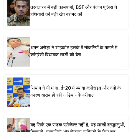
तरनतारन में बड़ी कामयाबी, BSF और पंजाब पुलिस ने
हथियारों की बड़ी खेप बरामद की
अमन अरोड़ा ने शाहकोट हलके में नौकरियों के मामले में
कांग्रेसी विधायक लाडी को घेरा
सियाम ने भी माना, ई-20 में ज्यादा क्लोराइड और नमी के
कारण खराब हो रही गाड़ियां- केजरीवाल
यह सिर्फ एक सड़क प्रोजेक्ट नहीं है, यह लाखों श्रद्धालुओं,
किसानों, व्यापारियों और रोजाना यात्रियों के लिए एक