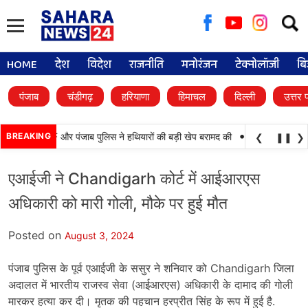
Searc
for:
HOME
देश
विदेश
राजनीति
मनोरंजन
टेक्नोलॉजी
बि
पंजाब
चंडीगढ़
हरियाणा
हिमाचल
दिल्ली
उत्तर 
•
ी कामयाबी, BSF और पंजाब पुलिस ने हथियारों की बड़ी खेप बरामद की
BREAKING
अमन अरोड़ा ने शाहको
❮
❚❚
❯
एआईजी ने Chandigarh कोर्ट में आईआरएस
अधिकारी को मारी गोली, मौके पर हुई मौत
Posted on
August 3, 2024
पंजाब पुलिस के पूर्व एआईजी के ससुर ने शनिवार को Chandigarh जिला
अदालत में भारतीय राजस्व सेवा (आईआरएस) अधिकारी के दामाद की गोली
मारकर हत्या कर दी। मृतक की पहचान हरप्रीत सिंह के रूप में हुई है.